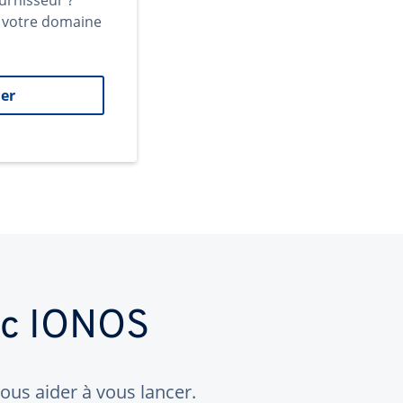
urnisseur ?
t votre domaine
er
ec IONOS
us aider à vous lancer.