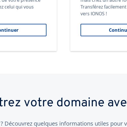
t de votre présence
mais chez un autre fo
ez celui qui vous
Transférez facilemen
vers IONOS !
ontinuer
Continu
trez votre domaine av
 Découvrez quelques informations utiles pour vo